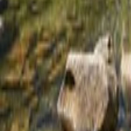
Perth
Mapa
Filter
0
51 Ofert
na wakacje w Perth