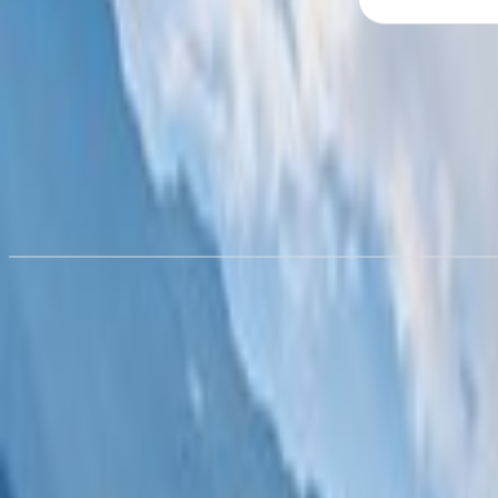
Wynajem kamperów w
Perth
od 203,76 zł/noc
Wynajem kampera