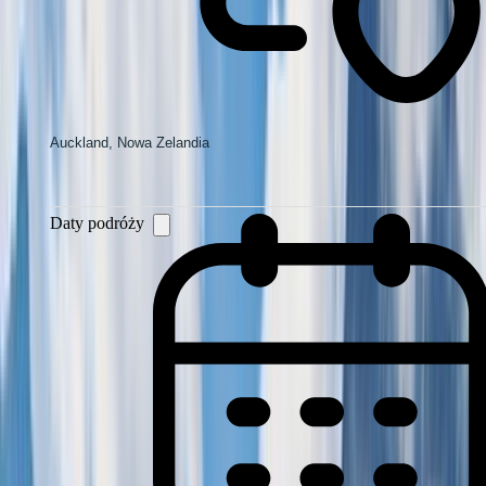
Daty podróży