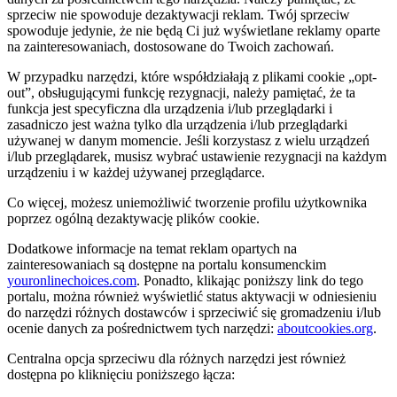
sprzeciw nie spowoduje dezaktywacji reklam. Twój sprzeciw
spowoduje jedynie, że nie będą Ci już wyświetlane reklamy oparte
na zainteresowaniach, dostosowane do Twoich zachowań.
W przypadku narzędzi, które współdziałają z plikami cookie „opt-
out”, obsługującymi funkcję rezygnacji, należy pamiętać, że ta
funkcja jest specyficzna dla urządzenia i/lub przeglądarki i
zasadniczo jest ważna tylko dla urządzenia i/lub przeglądarki
używanej w danym momencie. Jeśli korzystasz z wielu urządzeń
i/lub przeglądarek, musisz wybrać ustawienie rezygnacji na każdym
urządzeniu i w każdej używanej przeglądarce.
Co więcej, możesz uniemożliwić tworzenie profilu użytkownika
poprzez ogólną dezaktywację plików cookie.
Dodatkowe informacje na temat reklam opartych na
zainteresowaniach są dostępne na portalu konsumenckim
youronlinechoices.com
. Ponadto, klikając poniższy link do tego
portalu, można również wyświetlić status aktywacji w odniesieniu
do narzędzi różnych dostawców i sprzeciwić się gromadzeniu i/lub
ocenie danych za pośrednictwem tych narzędzi:
aboutcookies.org
.
Centralna opcja sprzeciwu dla różnych narzędzi jest również
dostępna po kliknięciu poniższego łącza: