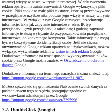
ostatniej wizyty w naszej witrynie internetowej. W celu tworzenia
reklam opartych na zainteresowaniach Google wykorzystuje pliki
cookie. Pliki cookie to małe pliki tekstowe, które są przechowywane
w przeglądarce użytkownika podczas jego wizyty w naszej witrynie
internetowej. W związku z tym Google zazwyczaj przechowuje
informacje, takie jak zapytanie internetowe, adres IP, typ
przeglądarki, język przeglądarki, a także datę i godzinę zapytania.
Informacje te służą wyłącznie do przyporządkowania przeglądarki
internetowej do konkretnego komputera. Takie informacje nie mogą
być wykorzystywane do identyfikacji osoby. Jeśli nie chcesz
otrzymywać od Google reklam opartych na użytkownikach, możesz
wyłączyć wyświetlanie reklam w
Ustawieniach reklam
Google.
Dodatkowe informacje na temat sposobu wykorzystywania plików
cookie przez Google można znaleźć w
Oświadczeniu o ochronie
danych
Google.
Dodatkowe informacje na temat tego narzędzia można znaleźć tutaj:
https://support.google.com/adwords#topic=3119071
.
Możesz sprzeciwić się gromadzeniu i/lub ocenie swoich danych za
pośrednictwem tego narzędzia, postępując zgodnie ze
wskazówkami udzielonymi przez Google:
https://support.google.com/ads/answer/7395996
.
7.7. DoubleClick (Google)