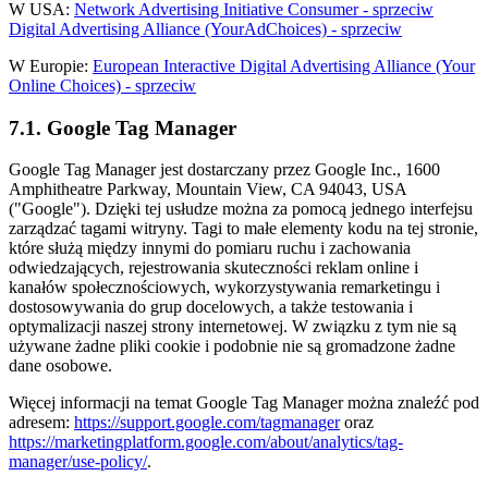
W USA:
Network Advertising Initiative Consumer - sprzeciw
Digital Advertising Alliance (YourAdChoices) - sprzeciw
W Europie:
European Interactive Digital Advertising Alliance (Your
Online Choices) - sprzeciw
7.1. Google Tag Manager
Google Tag Manager jest dostarczany przez Google Inc., 1600
Amphitheatre Parkway, Mountain View, CA 94043, USA
("Google"). Dzięki tej usłudze można za pomocą jednego interfejsu
zarządzać tagami witryny. Tagi to małe elementy kodu na tej stronie,
które służą między innymi do pomiaru ruchu i zachowania
odwiedzających, rejestrowania skuteczności reklam online i
kanałów społecznościowych, wykorzystywania remarketingu i
dostosowywania do grup docelowych, a także testowania i
optymalizacji naszej strony internetowej. W związku z tym nie są
używane żadne pliki cookie i podobnie nie są gromadzone żadne
dane osobowe.
Więcej informacji na temat Google Tag Manager można znaleźć pod
adresem:
https://support.google.com/tagmanager
oraz
https://marketingplatform.google.com/about/analytics/tag-
manager/use-policy/
.