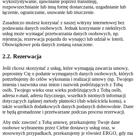
wykorzystywanie, ujawnianie poprzez transmisję,
rozpowszechnianie lub inną formę dostarczania, uzgadnianie lub
łączenie, ograniczanie, usuwanie lub niszczenie.
Zasadniczo możesz korzystać z naszej witryny internetowej bez
podawania danych osobowych. Jednak korzystanie z niektórych
usług może wymagać przetwarzania danych osobowych, np.
rejestracja, rezerwacja pojazdu do wynajęci lub udział w loterii.
Obowiązkowe pola danych zostaną oznaczone.
2.2. Rezerwacja
Jeśli chcesz skorzystać z usług, które wymagają zawarcia umowy,
poprosimy Cię o podanie wymaganych danych osobowych, których
potrzebujemy do celów wykonania i realizacji umowy (np. Twojego
imienia i nazwiska oraz imion i nazwisk podróżujących z Tobą
osób, Twojego wieku oraz wieku podróżujących z Tobą osób,
adresu e-mail, adresu fizycznego, wszelkich istotnych informacji
dotyczących żądanej metody płatności i/lub właściciela konta), a
także wszelkich dodatkowych danych podanych dobrowolnie. Dane
te będą gromadzone i przetwarzane podczas procesu rezerwacji.
Aby móc zawrzeć z Tobą umowę, przekazujemy Twoje dane
osobowe wybranemu przez Ciebie dostawcy usług oraz, w
stosownych przypadkach, przekazujemy je również ERGO, gdy ma