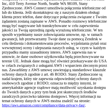
Inc, 410 Terry Avenue North, Seattle WA 98109, Stany
Zjednoczone. AWS Connect umożliwia połączenia telefoniczne od
lub do klienta. Jeśli skontaktujesz się z naszym działem obsługi
klienta przez telefon, dane dotyczące połączenia związane z Twoim
żądaniem zostaną zapisane w AWS. Ponadto rozmowy telefoniczne
mogą być nagrywane lub transkrybowane w celu zapewnienia
jakości za Twoją uprzednią zgodą wyrażoną telefonicznie. W ten
sposób wypełniamy nasze zobowiązania umowne, np. w ramach
gwarancji, lub przetwarzamy Twoje dane za pomocą Zendesk w
celu śledzenia i dokumentowania procesów, wyjaśniania pytań oraz
wewnętrznej oceny i ulepszania naszych usług, w czym w każdym
przypadku mamy uzasadniony interes. AWS zapewnia nas w
umowie, że dane osobowe użytkownika będą przechowywane na
terenie UE. Jednak dane mogą być również przekazywane do USA
w celach związanych z usługami AWS i wsparciem zleconym przez
nas. Zawarliśmy z AWS umowę zawierającą standardowe klauzule
ochrony danych zgodnie z art. 46 RODO. Stany Zjednoczone są
nadal krajem, który nie zapewnia odpowiedniej ochrony danych
osobowych zgodnie z RODO; oznacza to między innymi, że
amerykańskie agencje rządowe mają możliwość uzyskania dostępu
do Twoich danych a przy tym brak jest skutecznych środków
zaradczych przeciwko takiemu dostępowi. Więcej informacji na
temat ochrony danych w AWS można znaleźć na stronie:
https://aws.amazon.com/compliance/data-privacy-faq/
.