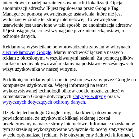
internetowej opartej na zainteresowaniach i lokalizacji. Opcja
anonimizacji adresów IP jest regulowana przez Google Tag
Manager za pomocą wewnętrznego ustawienia, które nie jest
widoczne w źródle tej strony internetowej. To wewnętrzne
ustawienie jest ustawione w taki sposób, że anonimizacja adresów
IP jest osiągnięta, co jest wymagane przez niemiecką ustawę o
ochronie danych.
Reklamy są wyświetlane po wprowadzeniu zapytań w witrynach
sieci reklamowej Google
. Mamy możliwość łączenia naszych
reklam z określonymi wyszukiwanymi hasłami. Za pomocą plików
cookie możemy aktywować reklamy na podstawie wcześniejszych
wizyt użytkownika w naszej witrynie.
Po kliknięciu reklamy plik cookie jest umieszczany przez Google na
komputerze użytkownika. Więcej informacji na temat
wykorzystywanej technologii plików cookie można znaleźć w
komentarzach Google dotyczących
statystyk witryny
oraz w
wytycznych dotyczących ochrony danych
.
Dzięki tej technologii Google i my, jako klient, otrzymujemy
powiadomienie, że użytkownik kliknął reklamę i został
przekierowany na nasze strony internetowe. Informacje uzyskane w
tym zakresie są wykorzystywane wyłącznie do oceny statystycznej
w celu optymalizacji reklam. Nie otrzymujemy żadnych informacji,