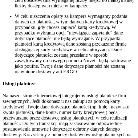
celu dostosowania wymaganej liczby miejsc do maksymalnej
liczby dostępnych miejsc w kamperze.
W celu uiszczenia opłaty za kampera wymagamy podania
danych do płatności, w tym danych karty kredytowej w
przypadku, gdy chcesz zapłacić kartą kredytową. W
przypadku wybrania opcji "niewiążące zapytanie" dane
dotyczące płatności nie będą wymagane. W przypadku
płatności kartą kredytową dane zostaną przekazane firmie
obsługującej karty kredytowe w celu autoryzacji. Dane
dotyczące płatności zostaną przesłane w sposób
zaszyfrowany do naszego partnera Nuvei i będą traktowane
jako poufne. Twoje dane dotyczące płatności nie zostaną
ujawnione dostawcy ani ERGO.
Usługi płatnicze
Na naszej stronie internetowej integrujemy usługi płatnicze firm
zewnętrznych. Jeśli dokonasz u nas zakupu za pomocą karty
kredytowej, Twoje dane dotyczące płatności (np. imię i nazwisko,
kwota płatności, dane konta, numer karty kredytowej) będą
przetwarzane przez dostawcę usług płatniczych w celu realizacji
płatności. Do tych transakcji mają zastosowanie odpowiednie
postanowienia umowne i dotyczące ochrony danych danego
dostawcy. Korzystamy z pomocy dostawców usług płatniczych na