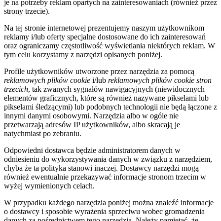
je na potrzeby reklam opartych na zainteresowaniach (również przez
strony trzecie).
Na tej stronie internetowej prezentujemy naszym użytkownikom
reklamy i/lub oferty specjalne dostosowane do ich zainteresowań
oraz ograniczamy częstotliwość wyświetlania niektórych reklam. W
tym celu korzystamy z narzędzi opisanych poniżej.
Profile użytkowników utworzone przez narzędzia za pomocą
reklamowych plików cookie
i/lub
reklamowych plików cookie stron
trzecich
, tak zwanych sygnałów nawigacyjnych (niewidocznych
elementów graficznych, które są również nazywane pikselami lub
pikselami śledzącymi) lub podobnych technologii nie będą łączone z
innymi danymi osobowymi. Narzędzia albo w ogóle nie
przetwarzają adresów IP użytkowników, albo skracają je
natychmiast po zebraniu.
Odpowiedni dostawca będzie administratorem danych w
odniesieniu do wykorzystywania danych w związku z narzędziem,
chyba że ta polityka stanowi inaczej. Dostawcy narzędzi mogą
również ewentualnie przekazywać informacje stronom trzecim w
wyżej wymienionych celach.
W przypadku każdego narzędzia poniżej można znaleźć informacje
o dostawcy i sposobie wyrażenia sprzeciwu wobec gromadzenia
danych za pośrednictwem tego narzędzia. Należy pamiętać, że