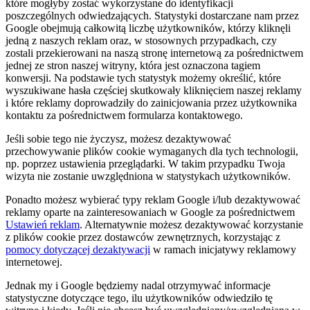
które mogłyby zostać wykorzystane do identyfikacji
poszczególnych odwiedzających. Statystyki dostarczane nam przez
Google obejmują całkowitą liczbę użytkowników, którzy kliknęli
jedną z naszych reklam oraz, w stosownych przypadkach, czy
zostali przekierowani na naszą stronę internetową za pośrednictwem
jednej ze stron naszej witryny, która jest oznaczona tagiem
konwersji. Na podstawie tych statystyk możemy określić, które
wyszukiwane hasła częściej skutkowały kliknięciem naszej reklamy
i które reklamy doprowadziły do zainicjowania przez użytkownika
kontaktu za pośrednictwem formularza kontaktowego.
Jeśli sobie tego nie życzysz, możesz dezaktywować
przechowywanie plików cookie wymaganych dla tych technologii,
np. poprzez ustawienia przeglądarki. W takim przypadku Twoja
wizyta nie zostanie uwzględniona w statystykach użytkowników.
Ponadto możesz wybierać typy reklam Google i/lub dezaktywować
reklamy oparte na zainteresowaniach w Google za pośrednictwem
Ustawień reklam
. Alternatywnie możesz dezaktywować korzystanie
z plików cookie przez dostawców zewnętrznych, korzystając z
pomocy dotyczącej dezaktywacji
w ramach inicjatywy reklamowy
internetowej.
Jednak my i Google będziemy nadal otrzymywać informacje
statystyczne dotyczące tego, ilu użytkowników odwiedziło tę