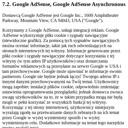
7.2. Google AdSense, Google AdSense Asynchronous
Dostawcą Google AdSense jest Google Inc., 1600 Amphitheatre
Parkway, Mountain View, CA 94043, USA ("Google").
Korzystamy z Google AdSense, usługi integracji reklam. Google
AdSense wykorzystuje pliki cookie i sygnały nawigacyjne
(niewidoczne grafiki). Za pomocą tych sygnałów nawigacyjnych
można oceniać informacje, takie jak ruch odwiedzających na
stronach internetowych tej witryny. Informacje generowane przez
pliki cookie i sygnały nawigacyjne dotyczące korzystania z tej
witryny (w tym adres IP użytkowników) oraz dostarczania
formatów reklamowych są przesyłane na serwer Google w USA i
tam przechowywane. Google może ujawniać te informacje swoim
partnerom. Google nie będzie jednak łączyć Twojego adresu IP z
innymi danymi przechowywanymi na Twój temat. Użytkownicy
mogą zapobiec instalacji plików cookie, odpowiednio zmieniając
ustawienia oprogramowania przeglądarki; jednak dostawca zwraca
uwagę użytkowników na to, że w takim przypadku mogą nie będą
mogli w pełni korzystać ze wszystkich funkcji tej witryny.
Korzystając z tej strony internetowej, użytkownicy niniejszym
wyrażają zgodę na przetwarzanie danych zebranych na ich temat
przez Google w wyżej wymieniony sposób i w wyżej
wymienionym celu. Dodatkowe informacje na temat tego narzędzia
można znaleźć tutaj: