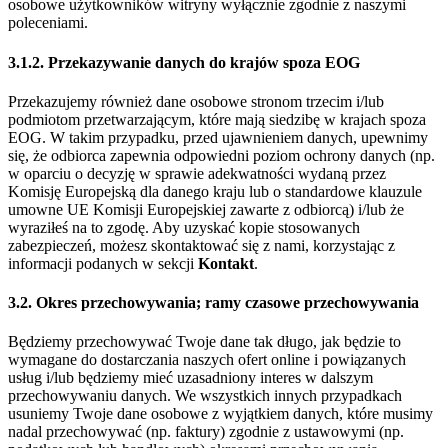
osobowe użytkowników witryny wyłącznie zgodnie z naszymi
poleceniami.
3.1.2. Przekazywanie danych do krajów spoza EOG
Przekazujemy również dane osobowe stronom trzecim i/lub
podmiotom przetwarzającym, które mają siedzibę w krajach spoza
EOG. W takim przypadku, przed ujawnieniem danych, upewnimy
się, że odbiorca zapewnia odpowiedni poziom ochrony danych (np.
w oparciu o decyzję w sprawie adekwatności wydaną przez
Komisję Europejską dla danego kraju lub o standardowe klauzule
umowne UE Komisji Europejskiej zawarte z odbiorcą) i/lub że
wyraziłeś na to zgodę. Aby uzyskać kopie stosowanych
zabezpieczeń, możesz skontaktować się z nami, korzystając z
informacji podanych w sekcji
Kontakt
.
3.2. Okres przechowywania; ramy czasowe przechowywania
Będziemy przechowywać Twoje dane tak długo, jak będzie to
wymagane do dostarczania naszych ofert online i powiązanych
usług i/lub będziemy mieć uzasadniony interes w dalszym
przechowywaniu danych. We wszystkich innych przypadkach
usuniemy Twoje dane osobowe z wyjątkiem danych, które musimy
nadal przechowywać (np. faktury) zgodnie z ustawowymi (np.