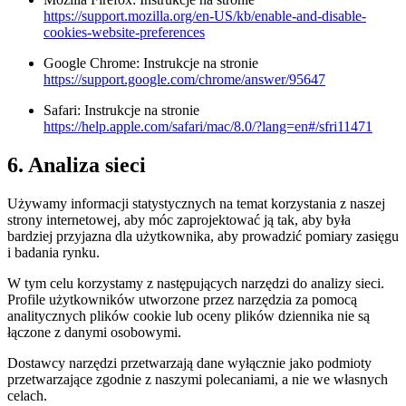
https://support.mozilla.org/en-US/kb/enable-and-disable-
cookies-website-preferences
Google Chrome: Instrukcje na stronie
https://support.google.com/chrome/answer/95647
Safari: Instrukcje na stronie
https://help.apple.com/safari/mac/8.0/?lang=en#/sfri11471
6. Analiza sieci
Używamy informacji statystycznych na temat korzystania z naszej
strony internetowej, aby móc zaprojektować ją tak, aby była
bardziej przyjazna dla użytkownika, aby prowadzić pomiary zasięgu
i badania rynku.
W tym celu korzystamy z następujących narzędzi do analizy sieci.
Profile użytkowników utworzone przez narzędzia za pomocą
analitycznych plików cookie lub oceny plików dziennika nie są
łączone z danymi osobowymi.
Dostawcy narzędzi przetwarzają dane wyłącznie jako podmioty
przetwarzające zgodnie z naszymi polecaniami, a nie we własnych
celach.