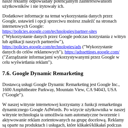
nasze reklamy odpowiadały potencjalnym zainteresowaniom
użytkowników i nie irytowały ich.
Dodatkowe informacje na temat wykorzystania danych przez
Google, ustawień i opcji sprzeciwu możesz znaleźć na stronach
internetowych Google:
https://policies.google.com/technologies/partner-sites
("Wykorzystanie danych przez Google podczas korzystania z witryn
lub aplikacji naszych partnerów"),
https://policies.google.com/technologies/ads
("Wykorzystanie
danych do celów reklamowych"),
https://adssettings.google.com/
("Zarządzanie informacjami wykorzystywanymi przez Google w
celu wyświetlania reklam").
7.6. Google Dynamic Remarketing
Dostawcą usługi Google Dynamic Remarketing jest Google Inc.,
1600 Amphitheatre Parkway, Mountain View, CA 94043, USA
("Google").
W naszej witrynie internetowej korzystamy z funkcji remarketingu
dynamicznego Google AdWords. Po wizycie użytkownika w naszej
witrynie technologia ta umożliwia nam automatyczne tworzenie i
aktywowanie reklam zorientowanych na grupę docelową. Reklamy
są oparte na produktach i usługach, które klikałeś/klikałaś podczas