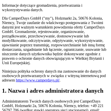
Informacje dotyczące gromadzenia, przetwarzania i
wykorzystywania danych.
Dla CamperDays GmbH ("my"), Holzmarkt 2a, 50676 Kolonia,
Niemcy, Twoje zaufanie do właściwego postępowania z Twoimi
danymi jest ważnym warunkiem powodzenia oferty CamperDays
GmbH. Gromadzenie, rejestrowanie, organizowanie,
porządkowanie, przechowywanie, dostosowywanie lub
modyfikowanie, odczytywanie, odpytywanie, wykorzystywanie,
ujawnianie poprzez transmisję, rozpowszechnianie lub inną formę
dostarczania, uzgadnianie lub łączenie, ograniczanie, usuwanie lub
niszczenie danych użytkownika będzie dokonywane zgodnie z
prawem o ochronie danych obowiązującym w Wielkiej Brytanii i
Unii Europejskiej.
Niniejsza polityka ochrony danych ma zastosowanie do danych
osobowych przetwarzanych w związku z witryną internetową pod
adresem
https://www.camperdays.pl/
.
1. Nazwa i adres administratora danych
Administratorem Twoich danych osobowych jest CamperDays
GmbH, Holzmarkt 2a, 50676 Kolonia, Niemcy, telefon: +49 221
56797 706 (według stawki operatora sieci stacjonarnej), email: