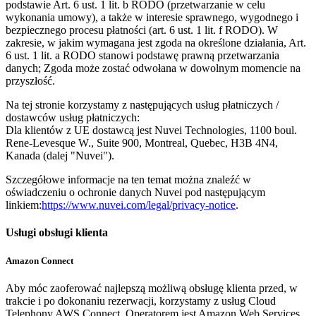
podstawie Art. 6 ust. 1 lit. b RODO (przetwarzanie w celu
wykonania umowy), a także w interesie sprawnego, wygodnego i
bezpiecznego procesu płatności (art. 6 ust. 1 lit. f RODO). W
zakresie, w jakim wymagana jest zgoda na określone działania, Art.
6 ust. 1 lit. a RODO stanowi podstawę prawną przetwarzania
danych; Zgoda może zostać odwołana w dowolnym momencie na
przyszłość.
Na tej stronie korzystamy z następujących usług płatniczych /
dostawców usług płatniczych:
Dla klientów z UE dostawcą jest Nuvei Technologies, 1100 boul.
Rene-Levesque W., Suite 900, Montreal, Quebec, H3B 4N4,
Kanada (dalej "Nuvei").
Szczegółowe informacje na ten temat można znaleźć w
oświadczeniu o ochronie danych Nuvei pod następującym
linkiem:
https://www.nuvei.com/legal/privacy-notice
.
Usługi obsługi klienta
Amazon Connect
Aby móc zaoferować najlepszą możliwą obsługę klienta przed, w
trakcie i po dokonaniu rezerwacji, korzystamy z usług Cloud
Telephony AWS Connect. Operatorem jest Amazon Web Services