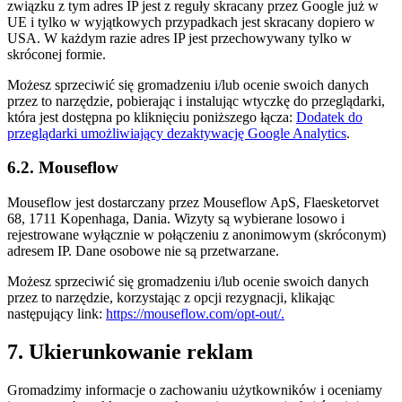
związku z tym adres IP jest z reguły skracany przez Google już w
UE i tylko w wyjątkowych przypadkach jest skracany dopiero w
USA. W każdym razie adres IP jest przechowywany tylko w
skróconej formie.
Możesz sprzeciwić się gromadzeniu i/lub ocenie swoich danych
przez to narzędzie, pobierając i instalując wtyczkę do przeglądarki,
która jest dostępna po kliknięciu poniższego łącza:
Dodatek do
przeglądarki umożliwiający dezaktywację Google Analytics
.
6.2. Mouseflow
Mouseflow jest dostarczany przez Mouseflow ApS, Flaesketorvet
68, 1711 Kopenhaga, Dania. Wizyty są wybierane losowo i
rejestrowane wyłącznie w połączeniu z anonimowym (skróconym)
adresem IP. Dane osobowe nie są przetwarzane.
Możesz sprzeciwić się gromadzeniu i/lub ocenie swoich danych
przez to narzędzie, korzystając z opcji rezygnacji, klikając
następujący link:
https://mouseflow.com/opt-out/.
7. Ukierunkowanie reklam
Gromadzimy informacje o zachowaniu użytkowników i oceniamy