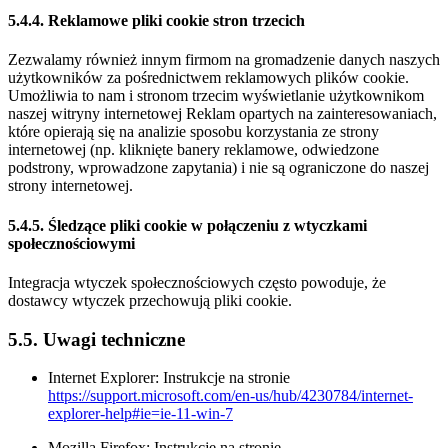
5.4.4. Reklamowe pliki cookie stron trzecich
Zezwalamy również innym firmom na gromadzenie danych naszych
użytkowników za pośrednictwem reklamowych plików cookie.
Umożliwia to nam i stronom trzecim wyświetlanie użytkownikom
naszej witryny internetowej Reklam opartych na zainteresowaniach,
które opierają się na analizie sposobu korzystania ze strony
internetowej (np. kliknięte banery reklamowe, odwiedzone
podstrony, wprowadzone zapytania) i nie są ograniczone do naszej
strony internetowej.
5.4.5. Śledzące pliki cookie w połączeniu z wtyczkami
społecznościowymi
Integracja wtyczek społecznościowych często powoduje, że
dostawcy wtyczek przechowują pliki cookie.
5.5. Uwagi techniczne
Internet Explorer: Instrukcje na stronie
https://support.microsoft.com/en-us/hub/4230784/internet-
explorer-help#ie=ie-11-win-7
Mozilla Firefox: Instrukcje na stronie