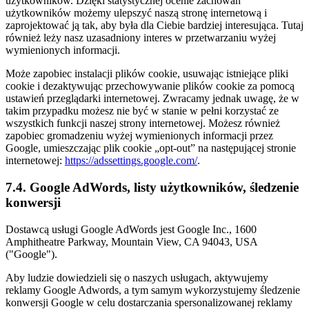
użytkowników. Dzięki statystycznej ocenie zachowań
użytkowników możemy ulepszyć naszą stronę internetową i
zaprojektować ją tak, aby była dla Ciebie bardziej interesująca. Tutaj
również leży nasz uzasadniony interes w przetwarzaniu wyżej
wymienionych informacji.
Może zapobiec instalacji plików cookie, usuwając istniejące pliki
cookie i dezaktywując przechowywanie plików cookie za pomocą
ustawień przeglądarki internetowej. Zwracamy jednak uwagę, że w
takim przypadku możesz nie być w stanie w pełni korzystać ze
wszystkich funkcji naszej strony internetowej. Możesz również
zapobiec gromadzeniu wyżej wymienionych informacji przez
Google, umieszczając plik cookie „opt-out” na następującej stronie
internetowej:
https://adssettings.google.com/
.
7.4. Google AdWords, listy użytkowników, śledzenie
konwersji
Dostawcą usługi Google AdWords jest Google Inc., 1600
Amphitheatre Parkway, Mountain View, CA 94043, USA
("Google").
Aby ludzie dowiedzieli się o naszych usługach, aktywujemy
reklamy Google Adwords, a tym samym wykorzystujemy śledzenie
konwersji Google w celu dostarczania spersonalizowanej reklamy