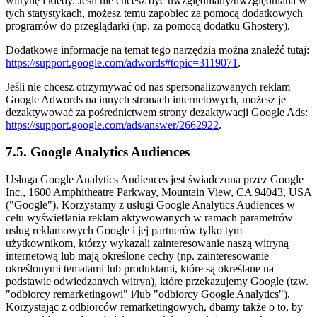
witrynę i kiedy. Jeśli nie chcesz być uwzględniany/uwzględniana w
tych statystykach, możesz temu zapobiec za pomocą dodatkowych
programów do przeglądarki (np. za pomocą dodatku Ghostery).
Dodatkowe informacje na temat tego narzędzia można znaleźć tutaj:
https://support.google.com/adwords#topic=3119071
.
Jeśli nie chcesz otrzymywać od nas spersonalizowanych reklam
Google Adwords na innych stronach internetowych, możesz je
dezaktywować za pośrednictwem strony dezaktywacji Google Ads:
https://support.google.com/ads/answer/2662922
.
7.5. Google Analytics Audiences
Usługa Google Analytics Audiences jest świadczona przez Google
Inc., 1600 Amphitheatre Parkway, Mountain View, CA 94043, USA
("Google"). Korzystamy z usługi Google Analytics Audiences w
celu wyświetlania reklam aktywowanych w ramach parametrów
usług reklamowych Google i jej partnerów tylko tym
użytkownikom, którzy wykazali zainteresowanie naszą witryną
internetową lub mają określone cechy (np. zainteresowanie
określonymi tematami lub produktami, które są określane na
podstawie odwiedzanych witryn), które przekazujemy Google (tzw.
"odbiorcy remarketingowi" i/lub "odbiorcy Google Analytics").
Korzystając z odbiorców remarketingowych, dbamy także o to, by