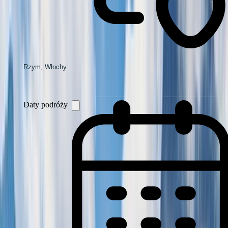
Daty podróży